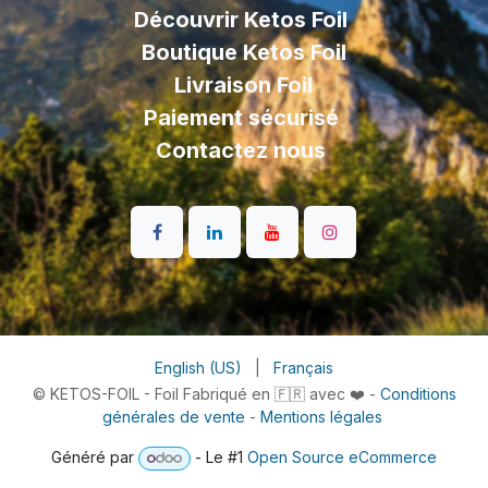
Découvrir Ketos Foil
Boutique Ketos Foil
Livraison
Foil
Paiement sécurisé
Contactez nous
English (US)
|
Français
© KETOS-FOIL - Foil Fabriqué en 🇫🇷 avec ❤️ -
Conditions
générales de vente
-
Mentions légales
Généré par
- Le #1
Open Source eCommerce