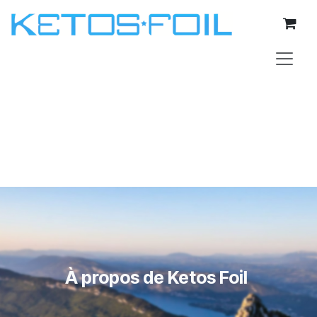
Se rendre au contenu
À propos de Ketos Foil