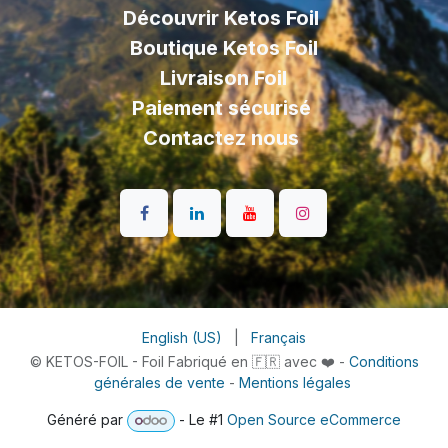
Découvrir Ketos Foil
Boutique Ketos Foil
Livraison
Foil
Paiement sécurisé
Contactez nous
English (US)
|
Français
© KETOS-FOIL - Foil Fabriqué en 🇫🇷 avec ❤️ -
Conditions
générales de vente
-
Mentions légales
Généré par
- Le #1
Open Source eCommerce