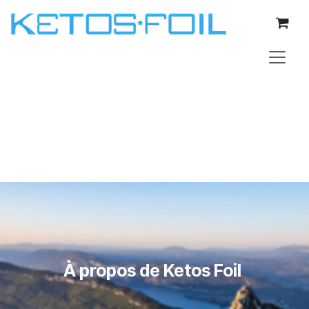
Se rendre au contenu
À propos de Ketos Foil