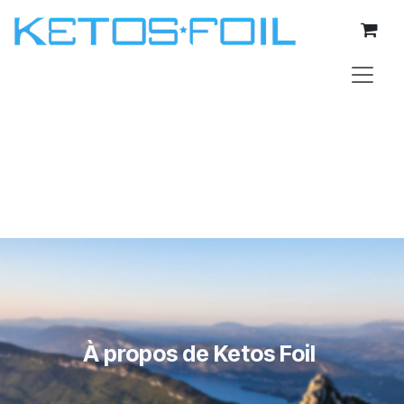
Se rendre au contenu
À propos de Ketos Foil