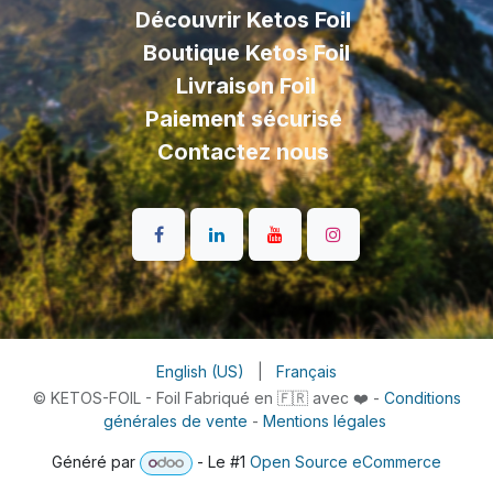
Découvrir Ketos Foil
Boutique Ketos Foil
Livraison
Foil
Paiement sécurisé
Contactez nous
English (US)
|
Français
© KETOS-FOIL - Foil Fabriqué en 🇫🇷 avec ❤️ -
Conditions
générales de vente
-
Mentions légales
Généré par
- Le #1
Open Source eCommerce