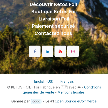
Découvrir Ketos Foil
Boutique Ketos Foil
Livraison
Foil
Paiement sécurisé
Contactez nous
English (US)
|
Français
© KETOS-FOIL - Foil Fabriqué en 🇫🇷 avec ❤️ -
Conditions
générales de vente
-
Mentions légales
Généré par
- Le #1
Open Source eCommerce