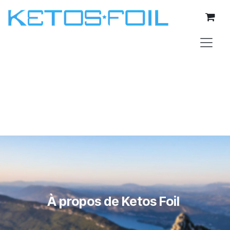
Se rendre au contenu
À propos de Ketos Foil