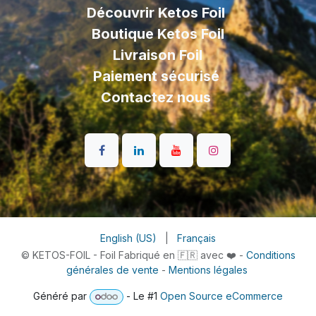
Découvrir Ketos Foil
Boutique Ketos Foil
Livraison
Foil
Paiement sécurisé
Contactez nous
English (US)
|
Français
© KETOS-FOIL - Foil Fabriqué en 🇫🇷 avec ❤️ -
Conditions
générales de vente
-
Mentions légales
Généré par
- Le #1
Open Source eCommerce