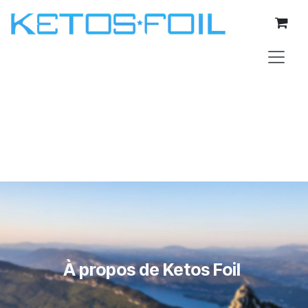
Se rendre au contenu
À propos de Ketos Foil