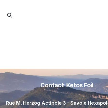
Se rendre au contenu
PUMP FOIL
PARAWING / DOWNWIND / 
Contact Ketos Foil
Rue M. Herzog Actipole 3 - Savoie Hexapo