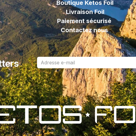
Boutique Ketos Foil
Livraison
Foil
Paiement sécurisé
Contactez nous
tters