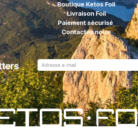
Boutique Ketos Foil
Livraison
Foil
Paiement sécurisé
Contactez nous
tters