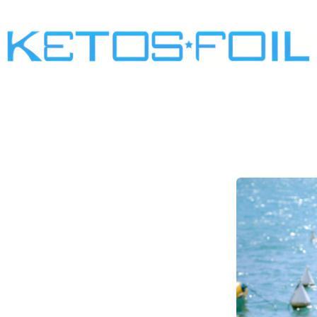
SURF
KITE FOIL
WING FOIL
ONE SCREW