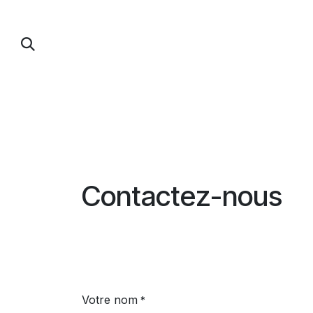
Se rendre au contenu
PUMP FOIL
PARAWING / DOWNWIND / 
Contactez-nous
Votre nom
*