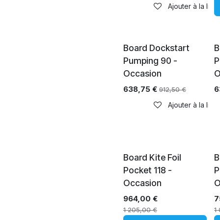
Ajouter à la list
Épuisé
Board Dockstart
B
Pumping 90 -
P
Occasion
O
638,75
€
6
912,50
€
Ajouter à la list
Board Kite Foil
B
Pocket 118 -
P
Occasion
O
964,00
€
7
1 205,00
€
1