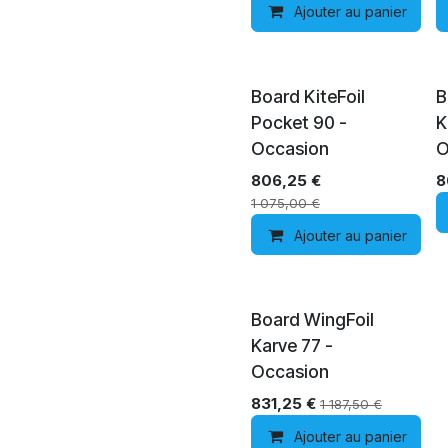
Ajouter au panier
Board KiteFoil
B
Pocket 90 -
K
Occasion
O
806,25
€
8
1 075,00
€
Ajouter au panier
Board WingFoil
Karve 77 -
Occasion
831,25
€
1 187,50
€
Ajouter au panier