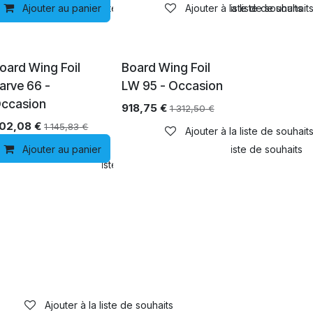
Ajouter au panier
Ajouter à la liste de souhaits
Ajouter à la liste de souhaits
Ajouter à la liste de souhait
Épuisé
oard Wing Foil
Board Wing Foil
arve 66 -
LW 95 - Occasion
ccasion
918,75
€
1 312,50
€
02,08
€
1 145,83
€
Ajouter à la liste de souhait
Ajouter au panier
Ajouter à la liste de souhaits
Ajouter à la liste de souhaits
Ajouter à la liste de souhaits