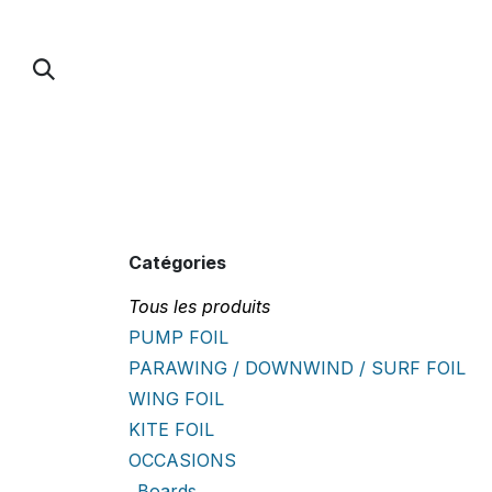
Se rendre au contenu
PUMP FOIL
PARAWING / DOWNWIND / 
Catégories
Tous les produits
PUMP FOIL
PARAWING / DOWNWIND / SURF FOIL
WING FOIL
KITE FOIL
OCCASIONS
Boards