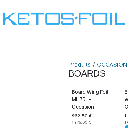
SURF
KITE FOIL
WING FOIL
ONE SCREW
Produits
OCCASION
BOARDS
Épuisé
Board Wing Foil
B
ML 75L -
W
Occasion
O
962,50
€
1
1 375,00
€
1