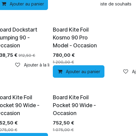
e de souhaits
Ajouter au panier
Ajouter à la liste de souhaits
Épuisé
oard Dockstart
Board Kite Foil
umping 90 -
Kosmo 90 Pro
ccasion
Model - Occasion
38,75
€
780,00
€
912,50
€
1 200,00
€
e de souhaits
Ajouter à la liste de souhaits
Ajouter au panier
Aj
En rupture de stock
Épuisé
oard Kite Foil
Board Kite Foil
ocket 90 Wide -
Pocket 90 Wide -
ccasion
Occasion
52,50
€
752,50
€
 075,00
€
1 075,00
€