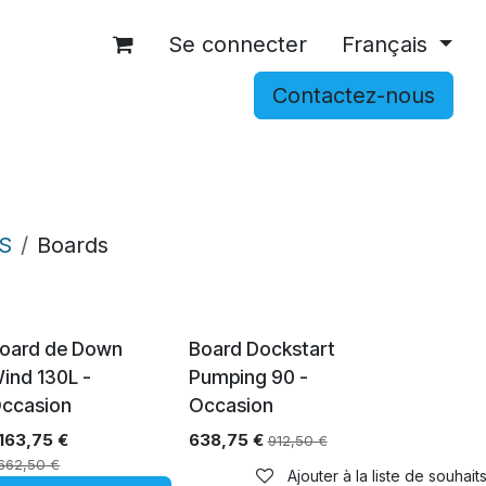
Se connecter
Français
Contactez-nous
OCCASIONS
ACCESSOIRES
SHOP
S
Boards
Épuisé
oard de Down
Board Dockstart
ind 130L -
Pumping 90 -
ccasion
Occasion
 163,75
€
638,75
€
912,50
€
 662,50
€
Ajouter à la liste de souhait