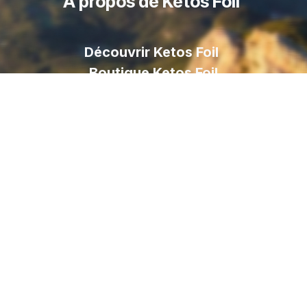
À propos de Ketos Foil
Découvrir Ketos Foil
Boutique Ketos Foil
Livraison
Foil
Paiement sécurisé
Contactez nous