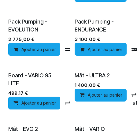
Pack Pumping -
Pack Pumping -
EVOLUTION
ENDURANCE
2 775,00
€
3 100,00
€
Ajouter au panier
Comparer
Ajouter au panier
Ajouter à la 
Board - VARIO 95
Mât - ULTRA 2
LITE
1 400,00
€
499,17
€
Ajouter au panier
Ajouter au panier
Comparer
Ajouter à la 
Mât - EVO 2
Mât - VARIO