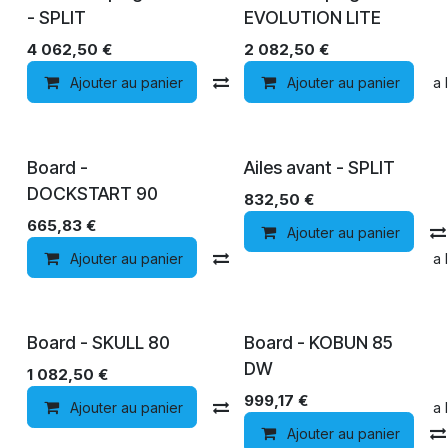
- SPLIT
EVOLUTION LITE
4 062,50
€
2 082,50
€
Ajouter au panier
Comparer
Ajouter au panier
Ajouter à la 
Première Mondiale
Board -
Ailes avant - SPLIT
DOCKSTART 90
832,50
€
665,83
€
Ajouter au panier
Ajouter au panier
Comparer
Ajouter à la 
Board - SKULL 80
Board - KOBUN 85
DW
1 082,50
€
999,17
€
Ajouter au panier
Comparer
Ajouter à la 
Ajouter au panier