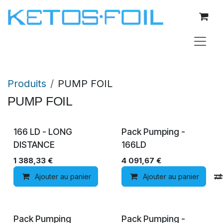
Se rendre au contenu
Produits
PUMP FOIL
PUMP FOIL
Précommande
Précommande
166 LD - LONG
Pack Pumping -
DISTANCE
166LD
1 388,33
€
4 091,67
€
Ajouter au panier
Ajouter au panier
Ajouter à la liste de souh
Pack Pumping
Pack Pumping -