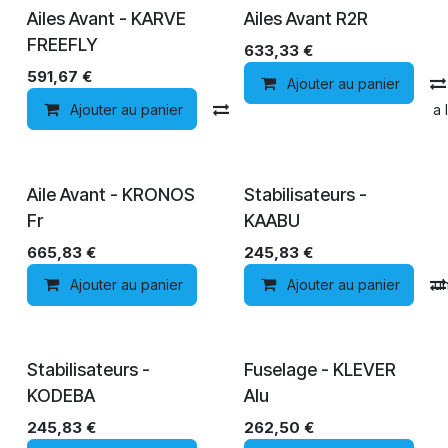
Ailes Avant - KARVE
Ailes Avant R2R
FREEFLY
633,33
€
591,67
€
Ajouter au panier
Ajouter au panier
Comparer
Ajouter à la 
Aile Avant - KRONOS
Stabilisateurs -
Fr
KAABU
665,83
€
245,83
€
Ajouter au panier
Ajouter au panier
Ajouter à la liste de souh
Stabilisateurs -
Fuselage - KLEVER
KODEBA
Alu
245,83
€
262,50
€