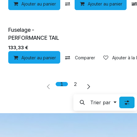
Ajouter au panier
Comparer
Ajouter au panier
Ajouter à la 
Fuselage -
PERFORMANCE TAIL
133,33
€
Ajouter au panier
Comparer
Ajouter à la 
1
2
Trier par