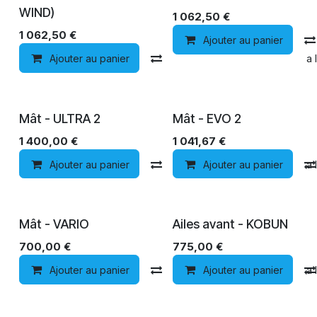
WIND)
1 062,50
€
1 062,50
€
Ajouter au panier
Ajouter au panier
Comparer
Ajouter à la 
Mât - ULTRA 2
Mât - EVO 2
1 400,00
€
1 041,67
€
Ajouter au panier
Comparer
Ajouter au panier
Ajouter à la 
FREERIDE
Mât - VARIO
Ailes avant - KOBUN
700,00
€
775,00
€
Ajouter au panier
Comparer
Ajouter au panier
Ajouter à la 