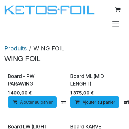
Se rendre au contenu
Produits
WING FOIL
WING FOIL
Board - PW
Board ML (MID
PARAWING
LENGHT)
1 400,00
€
1 375,00
€
Ajouter au panier
Comparer
Ajouter au panier
Ajouter à la 
Board LW (LIGHT
Board KARVE