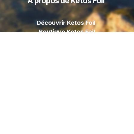
À propos de Ketos Foil
Découvrir Ketos Foil
Boutique Ketos Foil
Livraison
Foil
Paiement sécurisé
Contactez nous