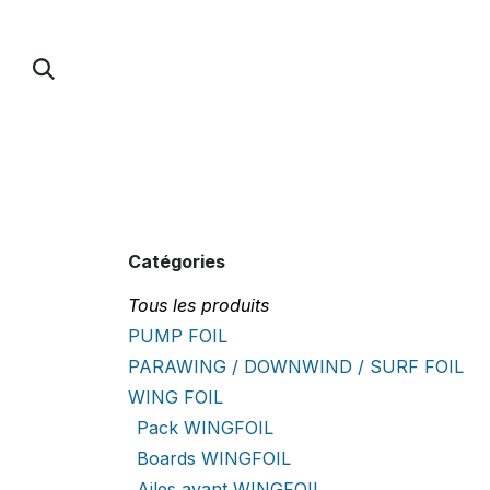
Se rendre au contenu
PUMP FOIL
PARAWING / DOWNWIND / 
Catégories
Tous les produits
PUMP FOIL
PARAWING / DOWNWIND / SURF FOIL
WING FOIL
Pack WINGFOIL
Boards WINGFOIL
Ailes avant WINGFOIL