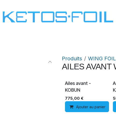
SURF
KITE FOIL
WING FOIL
ONE SCREW
Produits
WING FOIL
AILES AVANT
FREERIDE
Ailes avant -
A
KOBUN
K
775,00
€
5
Ajouter au panier