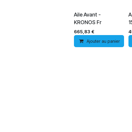
Aile Avant -
A
KRONOS Fr
1
665,83
€
4
Ajouter au panier