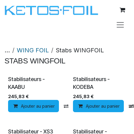
Se rendre au contenu
...
WING FOIL
Stabs WINGFOIL
STABS WINGFOIL
Stabilisateurs -
Stabilisateurs -
KAABU
KODEBA
245,83
€
245,83
€
Ajouter au panier
Comparer
Ajouter au panier
Ajouter à la 
Stabilisateur - XS3
Stabilisateur -