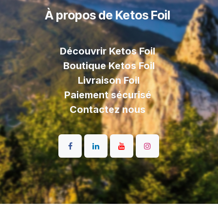
À propos de Ketos Foil
Découvrir Ketos Foil
Boutique Ketos Foil
Livraison
Foil
Paiement sécurisé
Contactez nous