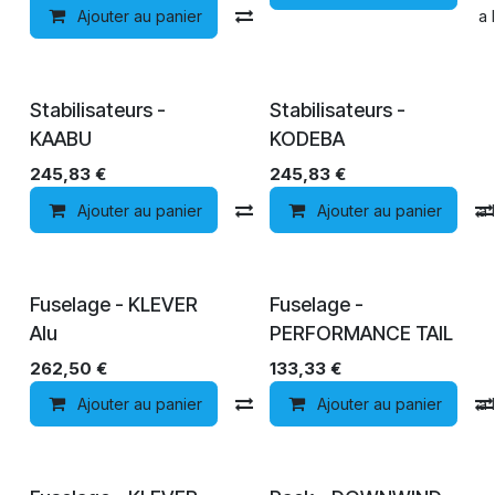
Ajouter au panier
Comparer
Ajouter à la 
Stabilisateurs -
Stabilisateurs -
KAABU
KODEBA
245,83
€
245,83
€
Ajouter au panier
Comparer
Ajouter au panier
Ajouter à la 
Fuselage - KLEVER
Fuselage -
Alu
PERFORMANCE TAIL
262,50
€
133,33
€
Ajouter au panier
Comparer
Ajouter au panier
Ajouter à la 