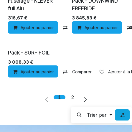
Fuselage - KLEVER
Pack - DOWNWIND
full Alu
FREERIDE
316,67
€
3 845,83
€
Ajouter au panier
Comparer
Ajouter au panier
Ajouter à la 
Pack - SURF FOIL
3 008,33
€
Ajouter au panier
Comparer
Ajouter à la 
1
2
Trier par