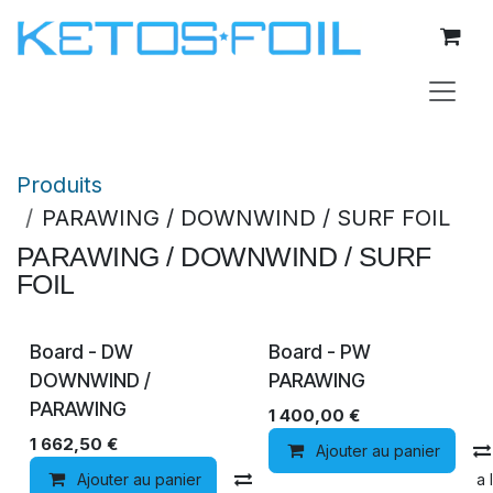
Se rendre au contenu
Produits
PARAWING / DOWNWIND / SURF FOIL
PARAWING / DOWNWIND / SURF
FOIL
Board - DW
Board - PW
DOWNWIND /
PARAWING
PARAWING
1 400,00
€
1 662,50
€
Ajouter au panier
Ajouter au panier
Comparer
Ajouter à la 