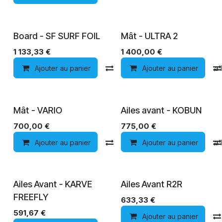
Board - SF SURF FOIL
Mât - ULTRA 2
1 133,33
€
1 400,00
€
Ajouter au panier
Comparer
Ajouter au panier
Ajouter à la 
FREERIDE
Mât - VARIO
Ailes avant - KOBUN
700,00
€
775,00
€
Ajouter au panier
Comparer
Ajouter au panier
Ajouter à la 
Ailes Avant - KARVE
Ailes Avant R2R
FREEFLY
633,33
€
591,67
€
Ajouter au panier