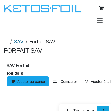
Se rendre au contenu
...
SAV
Forfait SAV
FORFAIT SAV
SAV Forfait
106,25
€
Ajouter au panier
Comparer
Ajouter à la 
Trier par