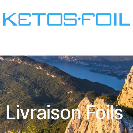
SURF
KITE FOIL
WING FOIL
ONE SCREW
Livraison Foils