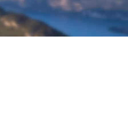
À propos de Ketos Foil
Découvrir Ketos Foil
Boutique Ketos Foil
Livraison
Foil
Paiement sécurisé