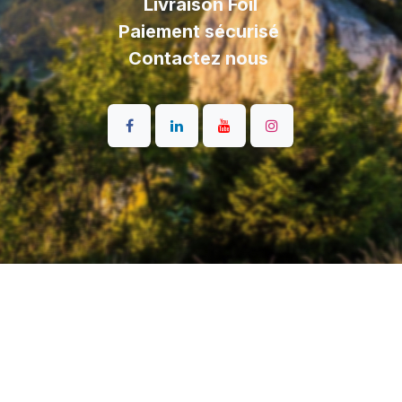
Livraison
Foil
Paiement sécurisé
Contactez nous
English (US)
|
Français
© KETOS-FOIL - Foil Fabriqué en 🇫🇷 avec ❤️ -
Conditions
générales de vente
-
Mentions légales
Généré par
- Le #1
Open Source eCommerce