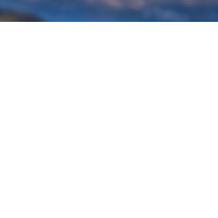
À propos de Ketos Foil
Découvrir Ketos Foil
Boutique Ketos Foil
Livraison
Foil