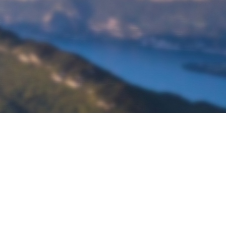
À propos de Ketos Foil
Découvrir Ketos Foil
Boutique Ketos Foil
Livraison
Foil
Paiement sécurisé