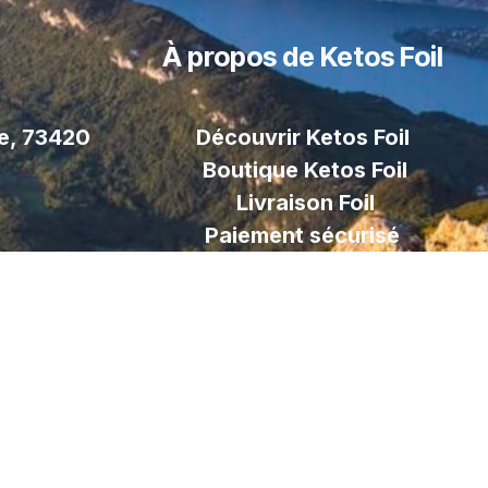
À propos de Ketos Foil
le, 73420
Découvrir Ketos Foil
Boutique Ketos Foil
Livraison
Foil
Paiement sécurisé
Contactez nous
tters