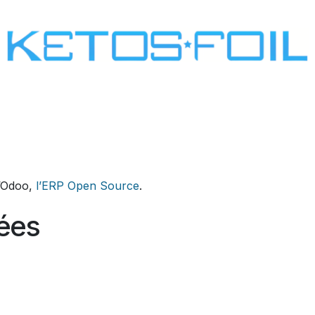
SURF
KITE FOIL
WING FOIL
ONE SCREW
d’Odoo,
l’ERP Open Source
.
lées