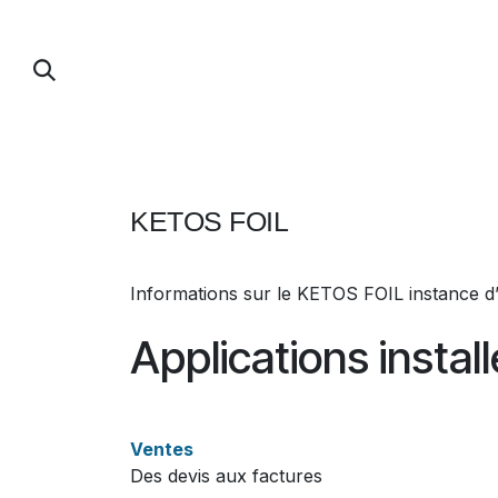
Se rendre au contenu
PUMP FOIL
PARAWING / DOWNWIND / 
KETOS FOIL
Informations sur le KETOS FOIL instance 
Applications instal
Ventes
Des devis aux factures