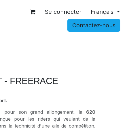
Se connecter
Français
Contactez-nous
OCCASIONS
ACCESSOIRES
SHOP
T - FREERACE
ort.
os" pour son grand allongement, la
620
çue pour les riders qui veulent de la
s la technicité d'une aile de compétition.