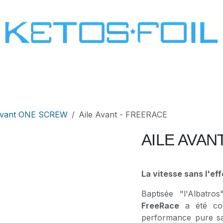
SURF
KITE FOIL
WING FOIL
ONE SCREW
 avant ONE SCREW
Aile Avant - FREERACE
AILE AVAN
La vitesse sans l'eff
Baptisée "l'Albatr
FreeRace
a été con
performance pure san