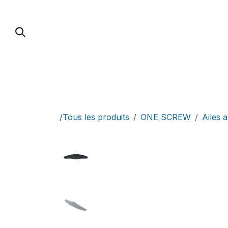
Se rendre au contenu
PUMP FOIL
PARAWING / DOWNWIND / 
/Tous les produits
ONE SCREW
Ailes