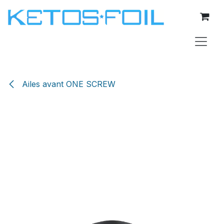
Se rendre au contenu
Ailes avant ONE SCREW