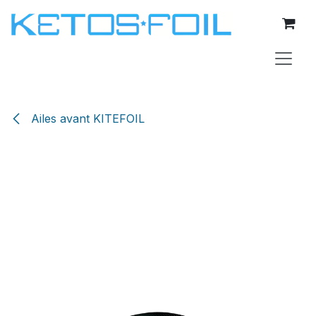
Se rendre au contenu
Ailes avant KITEFOIL