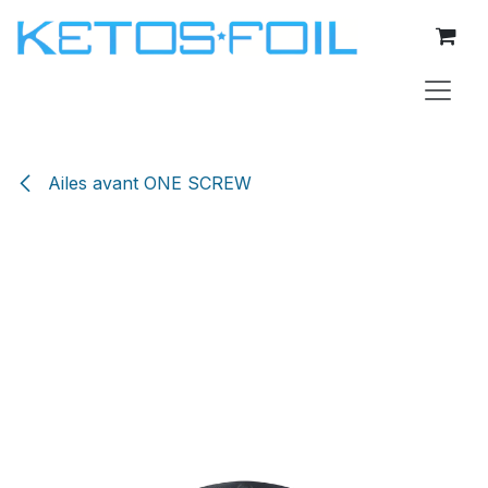
Se rendre au contenu
Ailes avant ONE SCREW