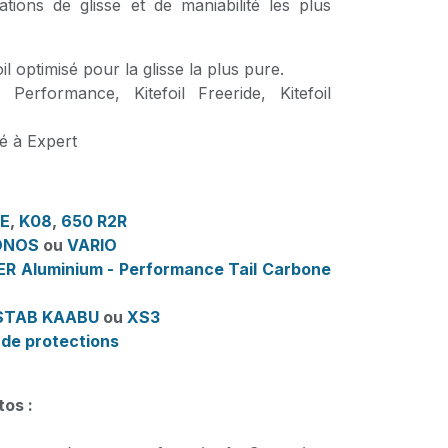
ations de glisse et de maniabilité les plus
l optimisé pour la glisse la plus pure.
l Performance, Kitefoil Freeride, Kitefoil
é à Expert
E
,
K08
,
650 R2R
ONOS
ou
VARIO
R Aluminium - Performance Tail Carbone
STAB KAABU
ou
XS3
de protections
tos :