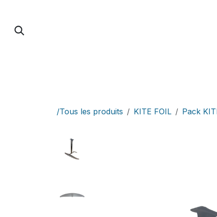
Se rendre au contenu
PUMP FOIL
PARAWING / DOWNWIND / 
/Tous les produits
KITE FOIL
Pack KIT