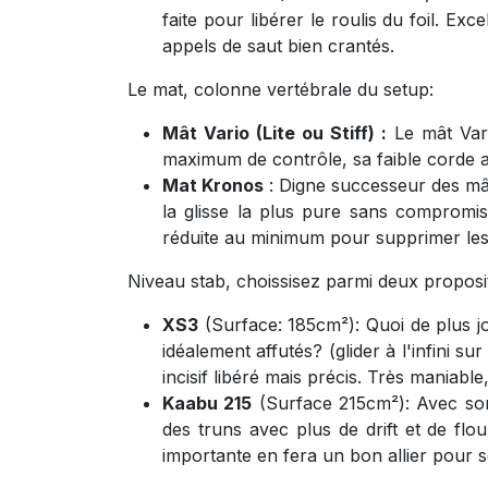
faite pour libérer le roulis du foil. Ex
appels de saut bien crantés.
Le mat, colonne vertébrale du setup:
Mât Vario (Lite ou Stiff) :
Le mât Vari
maximum de contrôle, sa faible corde a
Mat Kronos
: Digne successeur des m
la glisse la plus pure sans compromis
réduite au minimum pour supprimer les
Niveau stab, choissisez parmi deux proposit
XS3
(Surface: 185cm²): Quoi de plus jo
idéalement affutés? (glider à l'infini 
incisif libéré mais précis. Très maniab
Kaabu 215
(Surface 215cm²): Avec son
des truns avec plus de drift et de flo
importante en fera un bon allier pour so