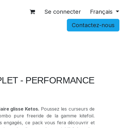
Se connecter
Français
Contactez-nous
OCCASIONS
ACCESSOIRES
SHOP
PLET - PERFORMANCE
ire glisse Ketos.
Poussez les curseurs de
combo pure freeride de la gamme kitefoil.
s engagés, ce pack vous fera découvrir et