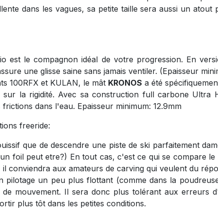
cellente dans les vagues, sa petite taille sera aussi un atou
o est le compagnon idéal de votre progression. En vers
ssure une glisse saine sans jamais ventiler. (Epaisseur mi
âts 100RFX et KULAN, le mât
KRONOS
a été spécifiquemen
 sur la rigidité. Avec sa construction full carbone Ultra
 frictions dans l'eau. Epaisseur minimum: 12.9mm
ions freeride:
uissif que de descendre une piste de ski parfaitement dam
sur un foil peut etre?) En tout cas, c'est ce qui se compare
le, il conviendra aux amateurs de carving qui veulent du rép
 pilotage un peu plus flottant (comme dans la poudreus
u de mouvement. Il sera donc plus tolérant aux erreurs d'
rtir plus tôt dans les petites conditions.