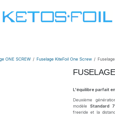
SURF
KITE FOIL
WING FOIL
ONE SCREW
age ONE SCREW
Fuselage KiteFoil One Screw
Fuselag
FUSELAGE 
L'équilibre parfait e
Deuxième générati
modèle
Standard 
freeride et la dist