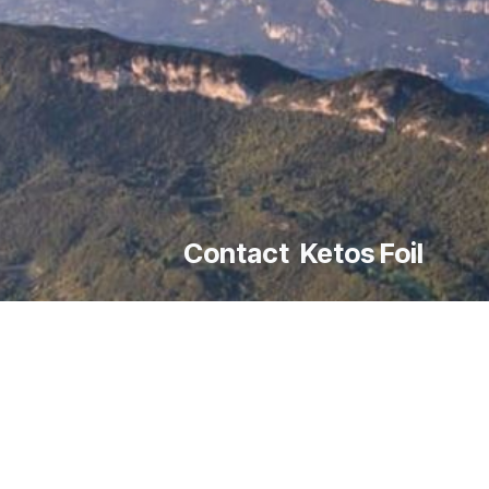
Contact Ketos Foil
Rue M. Herzog Actipole 3 - Savoie Hexapo
Téléphone
:
+33 (0)7 85 55 24 32
contact@ketos-foil.com