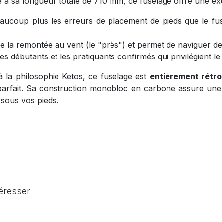
à sa longueur totale de 710 mm, ce fuselage offre une exce
aucoup plus les erreurs de placement de pieds que le fus
e la remontée au vent (le "près") et permet de naviguer de
s débutants et les pratiquants confirmés qui privilégient le c
à la philosophie Ketos, ce fuselage est
entièrement rétro
arfait. Sa construction monobloc en carbone assure une lia
sous vos pieds.
téresser