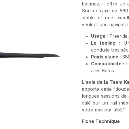
balance, il offre un 
Son entraxe de 560 m
stable et une excel
veulent une navigation
Usage :
Freeride,
Le feeling :
Une
conduite très séc
Poids plume :
380
Compatibilité :
Un
ailes Ketos.
L'avis de la Team Ke
apporte cette 'douceu
longues sessions de c
calé sur un rail mêm
votre meilleur allié."
Fiche Technique