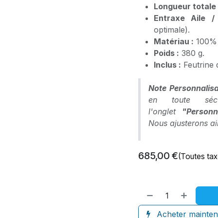
Longueur totale 
Entraxe Aile / 
optimale).
Matériau :
100% C
Poids :
380 g.
Inclus :
Feutrine d
Note Personnalisa
en toute séc
l'onglet
"Personn
Nous ajusterons ain
685,00
€
(Toutes ta
Acheter mainten