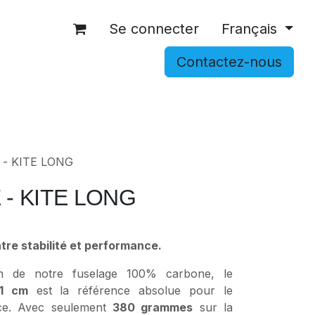
Se connecter
Français
Contactez-nous
OCCASIONS
ACCESSOIRES
SHOP
e - KITE LONG
- KITE LONG
ntre stabilité et performance.
on de notre fuselage 100% carbone, le
71 cm
est la référence absolue pour le
ance. Avec seulement
380 grammes
sur la