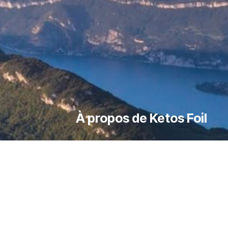
À propos de Ketos Foil
le, 73420
Découvrir Ketos Foil
Boutique Ketos Foil
Livraison
Foil
Paiement sécurisé
Contactez nous