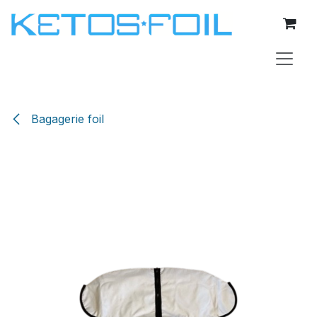
Se rendre au contenu
Bagagerie foil