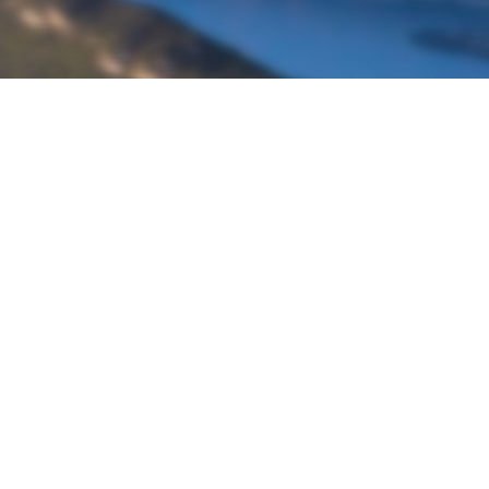
À propos de Ketos Foil
Découvrir Ketos Foil
Boutique Ketos Foil
Livraison
Foil
Paiement sécurisé
Contactez nous