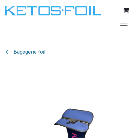
Se rendre au contenu
Bagagerie foil