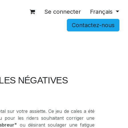
Se connecter
Français
Contactez-nous
OCCASIONS
ACCESSOIRES
SHOP
ALES NÉGATIVES
tal sur votre assiette. Ce jeu de cales a été
u pour les riders souhaitant corriger une
cabreur"
ou désirant soulager une fatigue