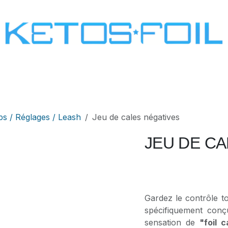
SURF
KITE FOIL
WING FOIL
ONE SCREW
ps / Réglages / Leash
Jeu de cales négatives
JEU DE C
Gardez le contrôle to
spécifiquement conç
sensation de
"foil 