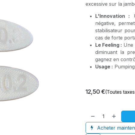
excessive sur la jamb
L'Innovation :
U
négative, permet
stabilisateur pou
cas de forte port
Le Feeling :
Une n
diminuant la pr
gagnez en contrôl
Usage :
Pumping, 
12,50
€
(Toutes taxes
Acheter mainten