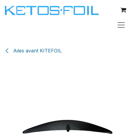
Se rendre au contenu
Ailes avant KITEFOIL