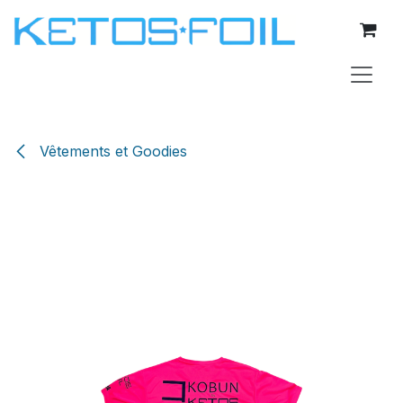
Se rendre au contenu
Vêtements et Goodies