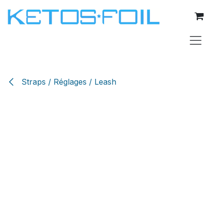
Se rendre au contenu
Straps / Réglages / Leash