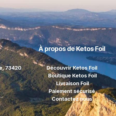
À propos de Ketos Foil
le, 73420
Découvrir Ketos Foil
Boutique Ketos Foil
Livraison
Foil
Paiement sécurisé
Contactez nous