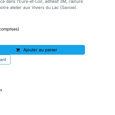
e dans l’Eure-et-Loir, adhésif 3M, rainuré
tre atelier aux Viviers du Lac (Savoie).
comprises)
Ajouter au panier
ant
es