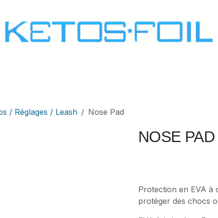
SURF
KITE FOIL
WING FOIL
ONE SCREW
ps / Réglages / Leash
Nose Pad
NOSE PAD
Protection en EVA à c
protéger des chocs o