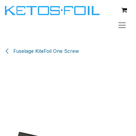
Se rendre au contenu
Fuselage KiteFoil One Screw