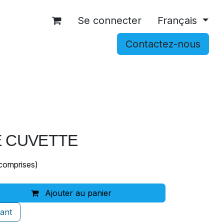
Se connecter
Français
Contactez-nous
OCCASIONS
ACCESSOIRES
SHOP
 CUVETTE
comprises)
Ajouter au panier
ant