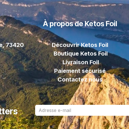
À propos de Ketos Foil
le, 73420
Découvrir Ketos Foil
Boutique Ketos Foil
Livraison
Foil
Paiement sécurisé
Contactez nous
tters