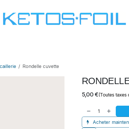
SURF
KITE FOIL
WING FOIL
ONE SCREW
aillerie
Rondelle cuvette
RONDELLE
5,00
€
(Toutes taxes 
Acheter mainten