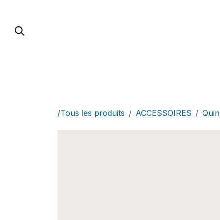
Se rendre au contenu
PUMP FOIL
PARAWING / DOWNWIND / 
/Tous les produits
ACCESSOIRES
Quinc