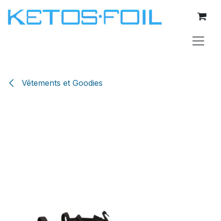
Se rendre au contenu
Vêtements et Goodies