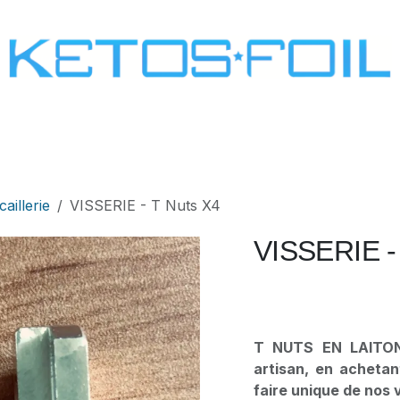
SURF
KITE FOIL
WING FOIL
ONE SCREW
aillerie
VISSERIE - T Nuts X4
VISSERIE -
T NUTS EN LAITON 
artisan, en acheta
faire unique de nos 