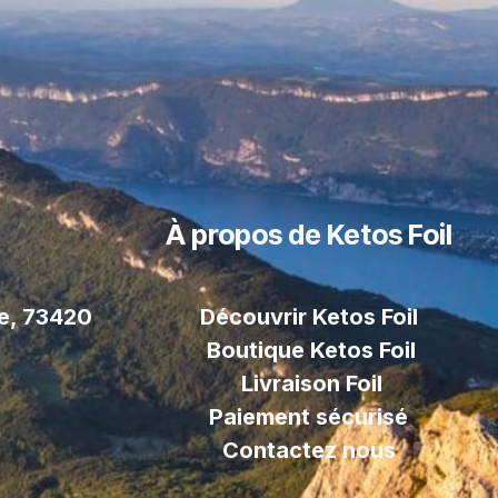
À propos de Ketos Foil
le, 73420
Découvrir Ketos Foil
Boutique Ketos Foil
Livraison
Foil
Paiement sécurisé
Contactez nous