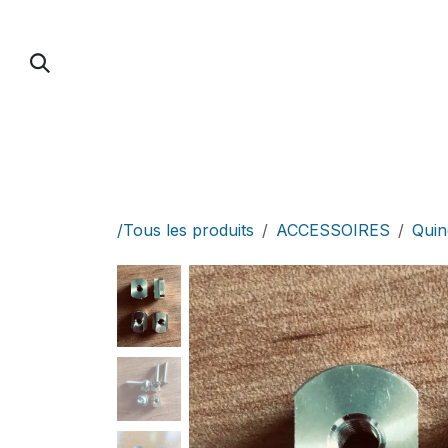
Se rendre au contenu
PUMP FOIL
PARAWING / DOWNWIND / 
/Tous les produits
ACCESSOIRES
Quinc