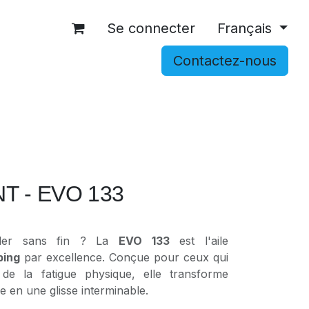
Se connecter
Français
Contactez-nous
OCCASIONS
ACCESSOIRES
SHOP
T - EVO 133
ler sans fin ? La
EVO 133
est l'aile
ping
par excellence. Conçue pour ceux qui
r de la fatigue physique, elle transforme
 en une glisse interminable.