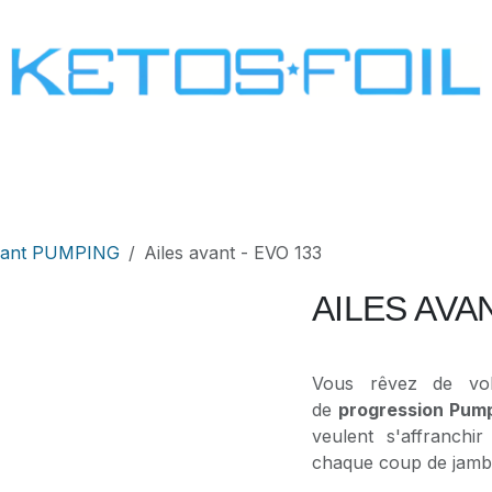
SURF
KITE FOIL
WING FOIL
ONE SCREW
avant PUMPING
Ailes avant - EVO 133
AILES AVAN
Vous rêvez de vo
de
progression Pum
veulent s'affranchi
chaque coup de jambe