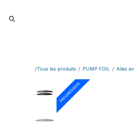
Se rendre au contenu
PUMP FOIL
PARAWING / DOWNWIND / 
/Tous les produits
PUMP FOIL
Ailes 
PROGRESSION
PROGRESSION