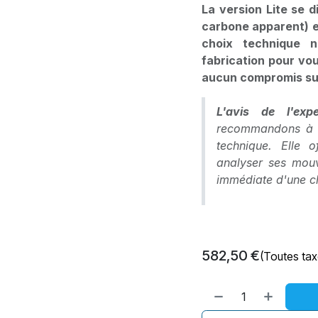
La version
Lite
se di
carbone apparent) e
choix technique 
fabrication pour vou
aucun compromis su
L'avis de l'exp
recommandons à to
technique. Elle 
analyser ses mouv
immédiate d'une ch
582,50
€
(Toutes ta