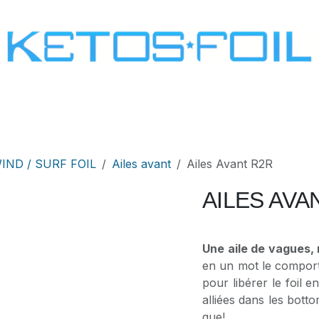
SURF
KITE FOIL
WING FOIL
ONE SCREW
ND / SURF FOIL
Ailes avant
Ailes Avant R2R
AILES AVA
Une aile de vagues, 
en un mot le comport
pour libérer le foil 
alliées dans les bott
que!