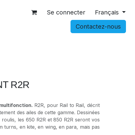
Se connecter
Français
Contactez-nous
OCCASIONS
ACCESSOIRES
SHOP
NT R2R
multifonction.
R2R, pour Rail to Rail, décrit
ement des ailes de cette gamme. Dessinées
en roulis, les 650 R2R et 850 R2R seront vos
om turns, en kite, en wing, en para, mais pas