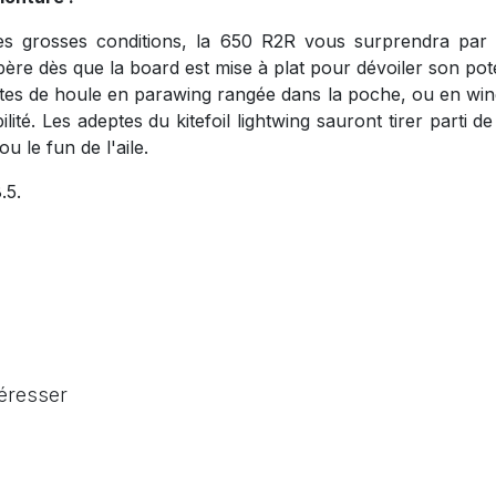
es grosses conditions, la 650 R2R vous surprendra par 
bère dès que la board est mise à plat pour dévoiler son pote
es de houle en parawing rangée dans la poche, ou en wing 
lité. Les adeptes du kitefoil lightwing sauront tirer parti 
ou le fun de l'aile.
.5.
téresser