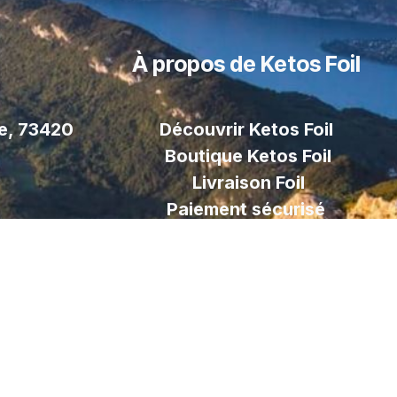
À propos de Ketos Foil
le, 73420
Découvrir Ketos Foil
Boutique Ketos Foil
Livraison
Foil
Paiement sécurisé
Contactez nous
tters