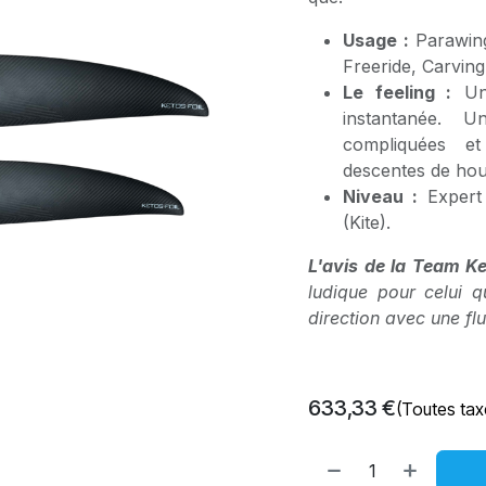
Usage :
Parawing 
Freeride, Carving
Le feeling :
Une
instantanée. 
compliquées e
descentes de hou
Niveau :
Expert 
(Kite).
L'avis de la Team Ke
ludique pour celui q
direction avec une flui
633,33
€
(Toutes tax