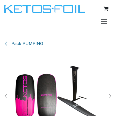
Se rendre au contenu
Pack PUMPING