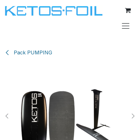
Se rendre au contenu
Pack PUMPING