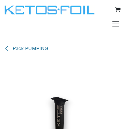
Se rendre au contenu
Pack PUMPING