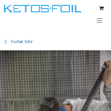
Se rendre au contenu
Forfait SAV