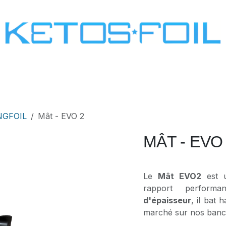
SURF
KITE FOIL
WING FOIL
ONE SCREW
NGFOIL
Mât - EVO 2
MÂT - EVO
Le
Mât EVO2
est u
rapport perform
d'épaisseur
, il bat 
marché sur nos bancs