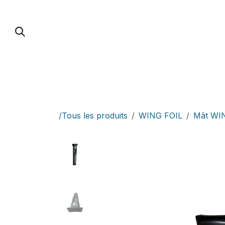
Se rendre au contenu
PUMP FOIL
PARAWING / DOWNWIND / 
/Tous les produits
WING FOIL
Mât WI