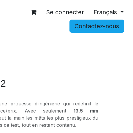
Se connecter
Français
Contactez-nous
OCCASIONS
ACCESSOIRES
SHOP
 2
ne prouesse d’ingénierie qui redéfinit le
ance/prix. Avec seulement
13,5 mm
haut la main les mâts les plus prestigieux du
 de test, tout en restant contenu.