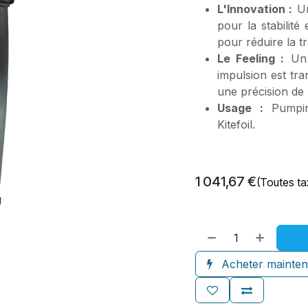
L'Innovation :
Un
pour la stabilité
pour réduire la 
Le Feeling :
Un 
impulsion est tr
une précision de 
Usage :
Pumping
Kitefoil.
1 041,67
€
(Toutes t
Acheter mainten