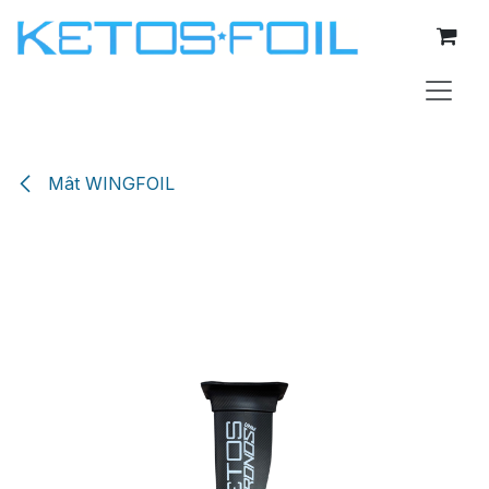
Se rendre au contenu
Mât WINGFOIL