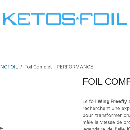
SURF
KITE FOIL
WING FOIL
ONE SCREW
INGFOIL
Foil Complet - PERFORMANCE
FOIL COM
Le foil
Wing Freefly
e
recherchent une expé
pour transformer cha
mêle la vitesse de cr
légendaire de l'aile
K