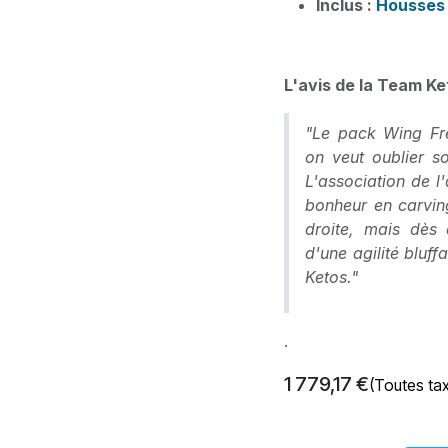
Inclus :
Housses 
L'avis de la Team Ke
"Le pack Wing Fre
on veut oublier so
L'association de l
bonheur en carving
droite, mais dès 
d'une agilité bluff
Ketos."
.
1 779,17
€
(Toutes ta