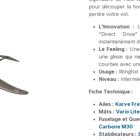
pour découper la hou
perdre votre vol.
L'Innovation :
Un
"Direct Drive
instantanément du 
Le Feeling :
Une 
une glisse qui n
courbes avec une 
Usage :
Wingfoil 
Niveau :
Interméd
Fiche Technique :
Ailes :
Karve Fre
Mâts :
Vario Lite
Fuselage et Que
Carbone M30
Stabilisateurs :