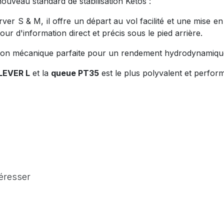
nouveau standard de stabilisation Ketos :
rver S & M, il offre un départ au vol facilité et une mise
our d'information direct et précis sous le pied arrière.
son mécanique parfaite pour un rendement hydrodynamique
LEVER L
et la
queue PT35
est le plus polyvalent et perfor
téresser