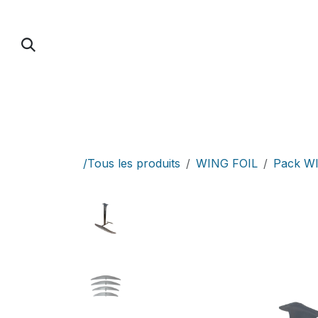
Se rendre au contenu
PUMP FOIL
PARAWING / DOWNWIND / 
/Tous les produits
WING FOIL
Pack W