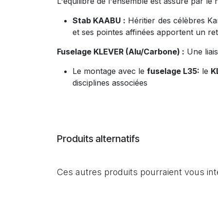
L'équilibre de l'ensemble est assuré par le 
Stab KAABU :
Héritier des célèbres Ka
et ses pointes affinées apportent un ret
Fuselage KLEVER (Alu/Carbone) :
Une liai
Le montage avec le
fuselage L35:
le
K
disciplines associées
Produits alternatifs
Ces autres produits pourraient vous in