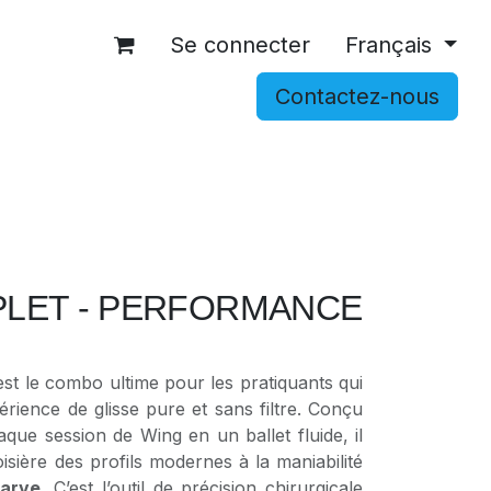
Se connecter
Français
Contactez-nous
OCCASIONS
ACCESSOIRES
SHOP
PLET - PERFORMANCE
st le combo ultime pour les pratiquants qui
rience de glisse pure et sans filtre. Conçu
que session de Wing en un ballet fluide, il
oisière des profils modernes à la maniabilité
arve
. C’est l’outil de précision chirurgicale