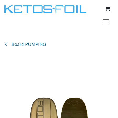
Se rendre au contenu
Board PUMPING