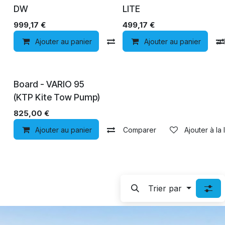
DW
LITE
999,17
€
499,17
€
Ajouter au panier
Comparer
Ajouter au panier
Ajouter à la 
Board - VARIO 95
(KTP Kite Tow Pump)
825,00
€
Ajouter au panier
Comparer
Ajouter à la 
Trier par