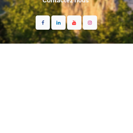
Contactez nous
English (US)
|
Français
© KETOS-FOIL - Foil Fabriqué en 🇫🇷 avec ❤️ -
Conditions
générales de vente
-
Mentions légales
Généré par
- Le #1
Open Source eCommerce