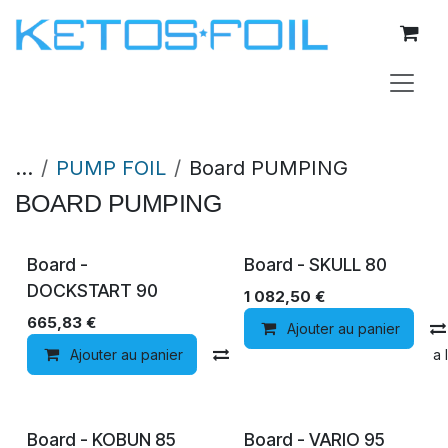
Se rendre au contenu
...
PUMP FOIL
Board PUMPING
BOARD PUMPING
Board -
Board - SKULL 80
DOCKSTART 90
1 082,50
€
665,83
€
Ajouter au panier
Ajouter au panier
Comparer
Ajouter à la 
Board - KOBUN 85
Board - VARIO 95