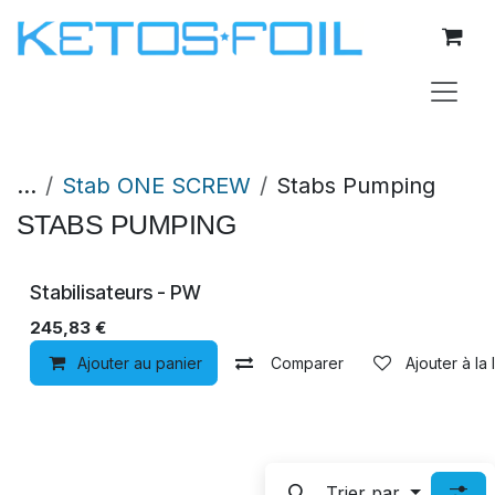
Se rendre au contenu
...
Stab ONE SCREW
Stabs Pumping
STABS PUMPING
Stabilisateurs - PW
245,83
€
Ajouter au panier
Comparer
Ajouter à la 
Trier par