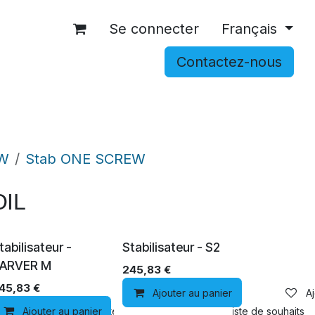
Se connecter
Français
Contactez-nous
OCCASIONS
ACCESSOIRES
SHOP
W
Stab ONE SCREW
OIL
tabilisateur -
Stabilisateur - S2
ARVER M
245,83
€
45,83
€
Ajouter au panier
Aj
Ajouter au panier
Ajouter à la liste de souhaits
Ajouter à la liste de souhaits