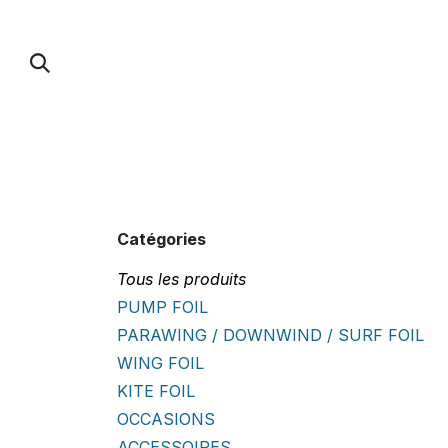
Se rendre au contenu
PUMP FOIL
PARAWING / DOWNWIND / 
Catégories
Tous les produits
PUMP FOIL
PARAWING / DOWNWIND / SURF FOIL
WING FOIL
KITE FOIL
OCCASIONS
ACCESSOIRES