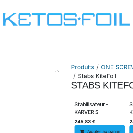
SURF
KITE FOIL
WING FOIL
ONE SCREW
Produits
ONE SCRE
Stabs KiteFoil
STABS KITEF
Stabilisateur -
S
KARVER S
K
245,83
€
2
Ajouter au panier